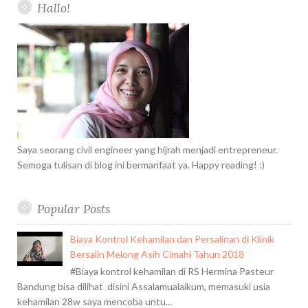
k
l
a
s
Hallo!
d
b
c
u
m
t
i
h
s
n
f
o
r
:
Saya seorang civil engineer yang hijrah menjadi entrepreneur.
Semoga tulisan di blog ini bermanfaat ya. Happy reading! :)
Popular Posts
Biaya Kontrol Kehamilan dan Persalinan di Klinik
Bersalin Melong Asih Cimahi Tahun 2018
#Biaya kontrol kehamilan di RS Hermina Pasteur
Bandung bisa dilihat disini Assalamualaikum, memasuki usia
kehamilan 28w saya mencoba untu...