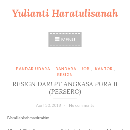
Yulianti Haratulisanah
S
k
i
p
t
MENU
o
c
o
n
t
BANDAR UDARA
,
BANDARA
,
JOB
,
KANTOR
,
e
RESIGN
n
RESIGN DARI PT ANGKASA PURA II
t
(PERSERO)
April 30, 2018
No comments
Bismillahirahmanirrahim..