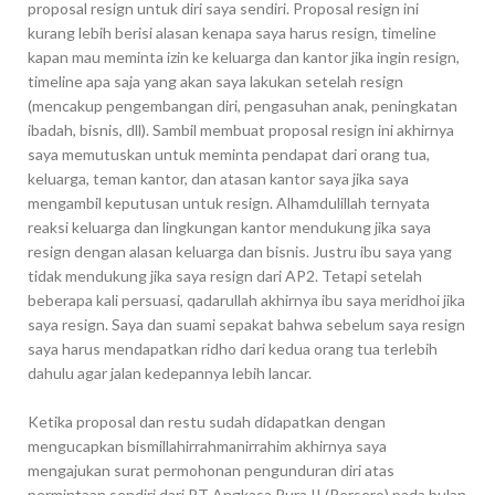
proposal resign untuk diri saya sendiri. Proposal resign ini
kurang lebih berisi alasan kenapa saya harus resign, timeline
kapan mau meminta izin ke keluarga dan kantor jika ingin resign,
timeline apa saja yang akan saya lakukan setelah resign
(mencakup pengembangan diri, pengasuhan anak, peningkatan
ibadah, bisnis, dll). Sambil membuat proposal resign ini akhirnya
saya memutuskan untuk meminta pendapat dari orang tua,
keluarga, teman kantor, dan atasan kantor saya jika saya
mengambil keputusan untuk resign. Alhamdulillah ternyata
reaksi keluarga dan lingkungan kantor mendukung jika saya
resign dengan alasan keluarga dan bisnis. Justru ibu saya yang
tidak mendukung jika saya resign dari AP2. Tetapi setelah
beberapa kali persuasi, qadarullah akhirnya ibu saya meridhoi jika
saya resign. Saya dan suami sepakat bahwa sebelum saya resign
saya harus mendapatkan ridho dari kedua orang tua terlebih
dahulu agar jalan kedepannya lebih lancar.
Ketika proposal dan restu sudah didapatkan dengan
mengucapkan bismillahirrahmanirrahim akhirnya saya
mengajukan surat permohonan pengunduran diri atas
permintaan sendiri dari PT Angkasa Pura II (Persero) pada bulan