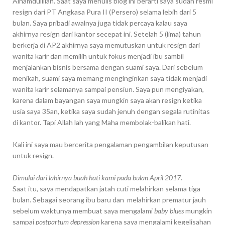
Alhamdulillah. Saat saya menulis blog ini berarti saya sudah resmi
resign dari PT Angkasa Pura II (Persero) selama lebih dari 5
bulan. Saya pribadi awalnya juga tidak percaya kalau saya
akhirnya resign dari kantor secepat ini. Setelah 5 (lima) tahun
berkerja di AP2 akhirnya saya memutuskan untuk resign dari
wanita karir dan memilih untuk fokus menjadi ibu sambil
menjalankan bisnis bersama dengan suami saya. Dari sebelum
menikah, suami saya memang menginginkan saya tidak menjadi
wanita karir selamanya sampai pensiun. Saya pun mengiyakan,
karena dalam bayangan saya mungkin saya akan resign ketika
usia saya 35an, ketika saya sudah jenuh dengan segala rutinitas
di kantor. Tapi Allah lah yang Maha membolak-balikan hati.
Kali ini saya mau bercerita pengalaman pengambilan keputusan
untuk resign.
Dimulai dari lahirnya buah hati kami pada bulan April 2017
.
Saat itu, saya mendapatkan jatah cuti melahirkan selama tiga
bulan. Sebagai seorang ibu baru dan melahirkan prematur jauh
sebelum waktunya membuat saya mengalami
baby blues
mungkin
sampai
postpartum depression
karena saya mengalami kegelisahan