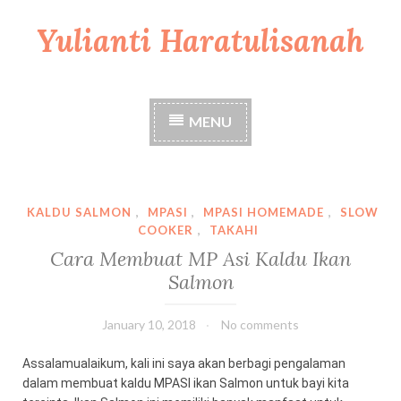
Yulianti Haratulisanah
S
k
i
p
t
MENU
o
c
o
n
t
KALDU SALMON
,
MPASI
,
MPASI HOMEMADE
,
SLOW
e
COOKER
,
TAKAHI
n
Cara Membuat MP Asi Kaldu Ikan
t
Salmon
January 10, 2018
No comments
Assalamualaikum, kali ini saya akan berbagi pengalaman
dalam membuat kaldu MPASI ikan Salmon untuk bayi kita