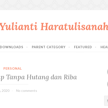
Yulianti Haratulisana
DOWNLOADS
PARENT CATEGORY
FEATURED
HEA
PERSONAL
p Tanpa Hutang dan Riba
, 2020
No comments
S
e