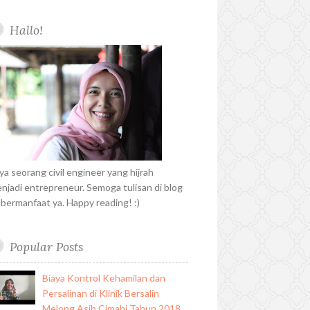
t
t
k
h
d
o
r
P
r
u
e
e
u
k
l
a
Hallo!
b
r
d
b
u
m
e
e
i
s
s
n
t
ya seorang civil engineer yang hijrah
njadi entrepreneur. Semoga tulisan di blog
i bermanfaat ya. Happy reading! :)
Popular Posts
Biaya Kontrol Kehamilan dan
Persalinan di Klinik Bersalin
Melong Asih Cimahi Tahun 2018