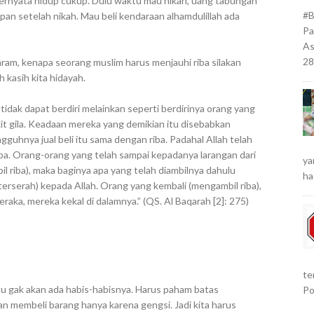
ternyata hidup cukup. Dulu waktu mau nikah, uang tabungan
#B
pan setelah nikah. Mau beli kendaraan alhamdulillah ada
Pa
As
28
aram, kenapa seorang muslim harus menjauhi riba silakan
ah kasih kita hidayah.
idak dapat berdiri melainkan seperti berdirinya orang yang
t gila. Keadaan mereka yang demikian itu disebabkan
uhnya jual beli itu sama dengan riba. Padahal Allah telah
ba. Orang-orang yang telah sampai kepadanya larangan dari
ya
il riba), maka baginya apa yang telah diambilnya dahulu
ha
terserah) kepada Allah. Orang yang kembali (mengambil riba),
aka, mereka kekal di dalamnya.” (QS. Al Baqarah [2]: 275)
te
u gak akan ada habis-habisnya. Harus paham batas
Po
an membeli barang hanya karena gengsi. Jadi kita harus