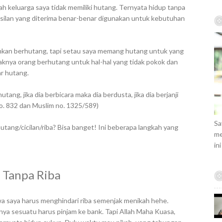
a
lah keluarga saya tidak memiliki hutang. Ternyata hidup tanpa
r
asilan yang diterima benar-benar digunakan untuk kebutuhan
c
h
f
kan berhutang, tapi setau saya memang hutang untuk yang
o
aknya orang berhutang untuk hal-hal yang tidak pokok dan
r
ar hutang.
:
ng, jika dia berbicara maka dia berdusta, jika dia berjanji
o. 832 dan Muslim no. 1325/589)
Sa
utang/cicilan/riba? Bisa banget! Ini beberapa langkah yang
me
in
 Tanpa Riba
wa saya harus menghindari riba semenjak menikah hehe.
nya sesuatu harus pinjam ke bank. Tapi Allah Maha Kuasa,