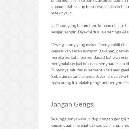
tanpa meminjam ke bank pun alhamdulillah 
alhamdulillah cukup buat resepsi dan kehidu
rezekinya, dll,
Jadi buat yang belum tahu kenapa riba itu h
pelajari sendiri. Diyakini dulu aja semoga All
“Orang-orang yang makan (mengambil) riba, t
kemasukan setan lantaran (tekanan) penyaki
mereka berkata (berpendapat) bahwa sesungg
menghalalkan jual beli dan mengharamkan ri
Tuhannya, lalu terus berhenti (dari mengamb
(sebelum datang larangan); dan urusannya (
maka orang itu adalah penghuni-penghuni ner
Jangan Gengsi
Sesungguhnya kalau hidup dengan gengsi it
kemampuan finansial kita sampai mana, jang