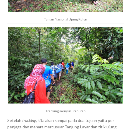
Taman Nasional Ujung Kulon
Tracking menyusuri hutan
Setelah
tracking,
kita akan sampai pada dua tujuan
yaitu pos
penjaga dan menara mercusuar Tanjung Layar dan titik ujung