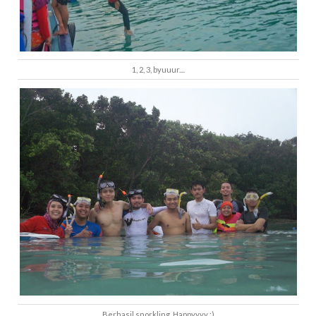
1, 2, 3, byuuur....
Berhasil snorkling. Happyyyy :)