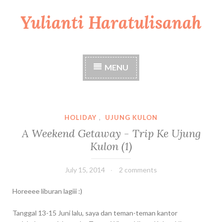
Yulianti Haratulisanah
S
k
i
p
t
MENU
o
c
o
n
t
HOLIDAY
,
UJUNG KULON
e
A Weekend Getaway - Trip Ke Ujung
n
Kulon (1)
t
July 15, 2014
2 comments
Horeeee liburan lagiii :)
Tanggal 13-15 Juni lalu, saya dan teman-teman kantor