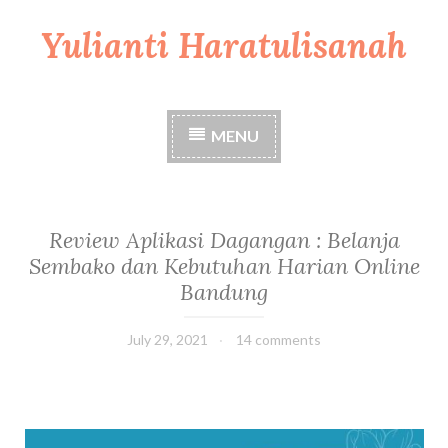
Yulianti Haratulisanah
S
k
i
p
t
MENU
o
c
o
n
t
Review Aplikasi Dagangan : Belanja
e
Sembako dan Kebutuhan Harian Online
n
Bandung
t
July 29, 2021
14 comments