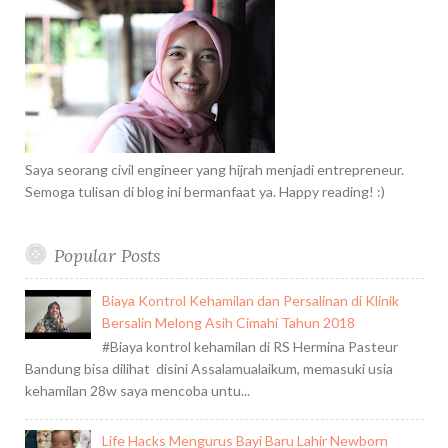
s
n
f
o
r
:
Saya seorang civil engineer yang hijrah menjadi entrepreneur.
Semoga tulisan di blog ini bermanfaat ya. Happy reading! :)
Popular Posts
Biaya Kontrol Kehamilan dan Persalinan di Klinik
Bersalin Melong Asih Cimahi Tahun 2018
#Biaya kontrol kehamilan di RS Hermina Pasteur
Bandung bisa dilihat disini Assalamualaikum, memasuki usia
kehamilan 28w saya mencoba untu...
Life Hacks Mengurus Bayi Baru Lahir Newborn