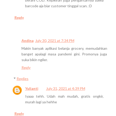
berani COD. Kepikiran juga pengantarnya bawa
barcode aja biar customer tinggal scan. :D
Reply
Andina
July 30, 2021 at 7:34 PM
Makin banyak aplikasi belanja grocery, memudahkan
banget apalagi masa pandemi gini. Promonya juga
suka bikin ngiler.
Reply
Replies
Yulianti
July 31, 2021 at 4:39 PM
Iyaaa tehh. Udah mah mudah, gratis ongkir,
murah lagi ya hehhe
Reply