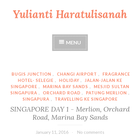
Yulianti Haratulisanah
S
k
i
p
t
MENU
o
c
o
n
t
BUGIS JUNCTION
,
CHANGI AIRPORT
,
FRAGRANCE
e
HOTEL- SELEGIE
,
HOLIDAY
,
JALAN-JALAN KE
n
SINGAPORE
,
MARINA BAY SANDS
,
MESJID SULTAN
SINGAPURA
,
ORCHARD ROAD
,
PATUNG MERLION
,
t
SINGAPURA
,
TRAVELLING KE SINGAPORE
SINGAPORE DAY 1 - Merlion, Orchard
Road, Marina Bay Sands
January 11, 2016
No comments