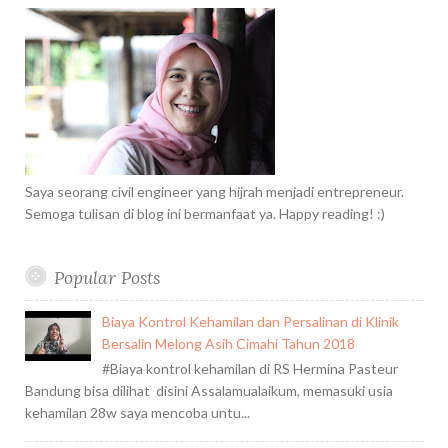
u
m
t
i
h
s
n
f
o
r
:
Saya seorang civil engineer yang hijrah menjadi entrepreneur.
Semoga tulisan di blog ini bermanfaat ya. Happy reading! :)
Popular Posts
Biaya Kontrol Kehamilan dan Persalinan di Klinik
Bersalin Melong Asih Cimahi Tahun 2018
#Biaya kontrol kehamilan di RS Hermina Pasteur
Bandung bisa dilihat disini Assalamualaikum, memasuki usia
kehamilan 28w saya mencoba untu...