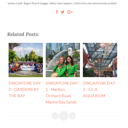
*photo credit : Bagus Reza Erlangga, Aditya Janu Saputro, Cahyo Heru dan dokumentasi pribadi
Related Posts:
SINGAPORE DAY
SINGAPORE DAY
SINGAPORE DAY
2 - GARDENS BY
1 - Merlion,
2 - S.E.A
THE BAY
Orchard Road,
AQUARIUM
Marina Bay Sands