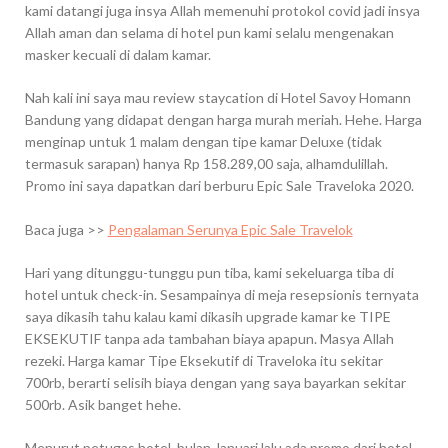
kami datangi juga insya Allah memenuhi protokol covid jadi insya
Allah aman dan selama di hotel pun kami selalu mengenakan
masker kecuali di dalam kamar.
Nah kali ini saya mau review staycation di Hotel Savoy Homann
Bandung yang didapat dengan harga murah meriah. Hehe. Harga
menginap untuk 1 malam dengan tipe kamar Deluxe (tidak
termasuk sarapan) hanya Rp 158.289,00 saja, alhamdulillah.
Promo ini saya dapatkan dari berburu Epic Sale Traveloka 2020.
Baca juga >>
Pengalaman Serunya Epic Sale Travelok
Hari yang ditunggu-tunggu pun tiba, kami sekeluarga tiba di
hotel untuk check-in. Sesampainya di meja resepsionis ternyata
saya dikasih tahu kalau kami dikasih upgrade kamar ke TIPE
EKSEKUTIF tanpa ada tambahan biaya apapun. Masya Allah
rezeki. Harga kamar Tipe Eksekutif di Traveloka itu sekitar
700rb, berarti selisih biaya dengan yang saya bayarkan sekitar
500rb. Asik banget hehe.
Menurut petugas hotel, bulan Januari lalu ada promo dari hotel