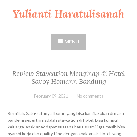
Yulianti Haratulisanah
S
k
i
p
t
MENU
o
c
o
n
t
Review Staycation Menginap di Hotel
e
Savoy Homann Bandung
n
t
February 09, 2021
No comments
Bismillah. Satu-satunya liburan yang bisa kami lakukan di masa
pandemi seperti ini adalah staycation di hotel. Bisa kumpul
keluarga, anak-anak dapat suasana baru, suami juga masih bisa
nyambi kerja dan quality time dengan anak-anak. Hotel yang